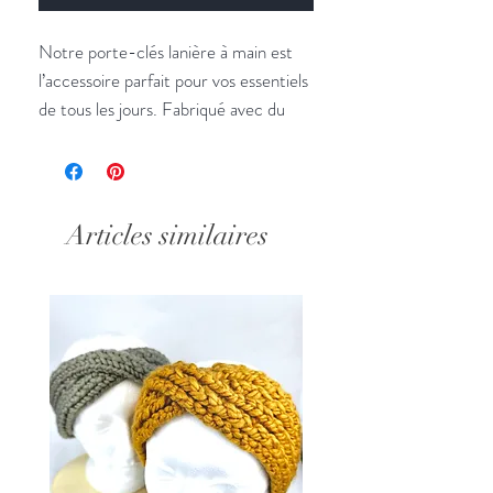
Notre porte-clés lanière à main est
l’accessoire parfait pour vos essentiels
de tous les jours. Fabriqué avec du
cuir et une corde tissée en nylon, ce
porte-clés se démarque par son
tissage en perles de verre et un
crochet sécurisé robuste. C’est
Articles similaires
l’article idéal pour ne plus perdre vos
cartes d’identité, vos clés et plus
encore.
Longueur : 12 pouces de bout à
anneau