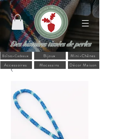
Des histoires tissées de perles
Bijoux
Mini-Chênes
Boîtes-Cadeaux
Accessoires
Mocassins
Décor Maison