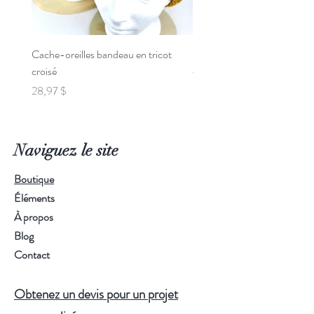
Cache-oreilles bandeau en tricot
Poncho de Voiture pour Béb
croisé
Prix
95,00 $
Prix
28,97 $
Naviguez le site
Boutique
Éléments
À propos
Blog
Contact
Obtenez un devis pour un projet