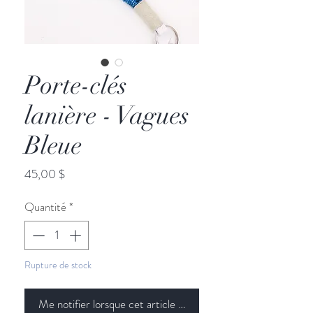
Porte-clés
lanière - Vagues
Bleue
Prix
45,00 $
Quantité
*
Rupture de stock
Me notifier lorsque cet article est disponible