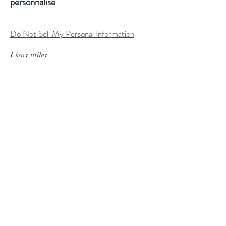
personnalisé
Do Not Sell My Personal Information
Liens utiles
FAQ
Expédition & retours
Politique du magasin
Conditions d'utilisation
Processus de commande personnalisée
Méthodes de paiement
Tableau des tailles
Suivez nous