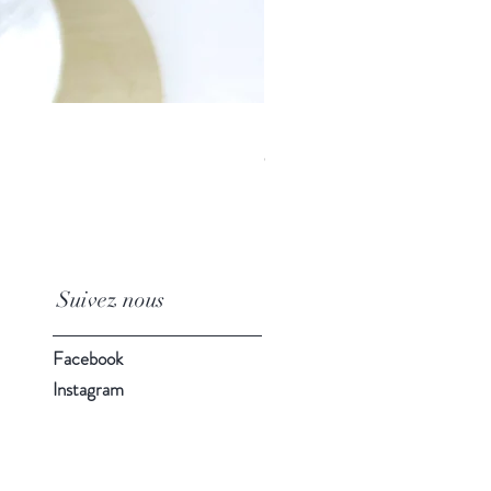
Poncho de Voiture pour Bébé - L
Prix
95,00 $
Suivez nous
Facebook
Instagram