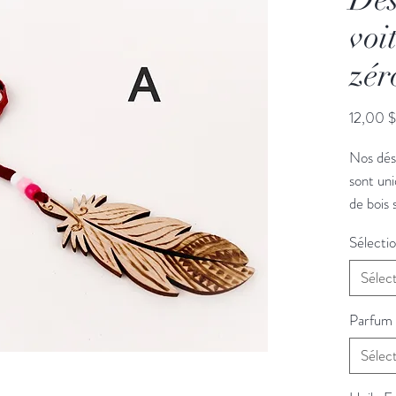
voi
zér
12,00 $
Nos déso
sont uni
de bois 
un prod
Sélecti
désodori
respect
Sélec
avec des
durer. U
Parfum
incluse 
Sélec
autant o
souhait