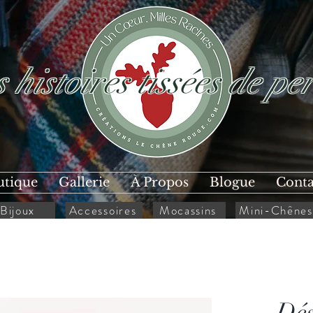
 histoires tissées de per
utique
Gallerie
À Propos
Blogue
Conta
Bijoux
Accessoires
Mocassins
Mini-Chênes
Dés