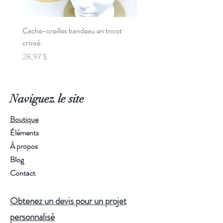
Cache-oreilles bandeau en tricot
Poncho de Voiture pour Béb
croisé
Prix
95,00 $
Prix
28,97 $
Naviguez le site
Boutique
Éléments
À propos
Blog
Contact
Obtenez un devis pour un projet
personnalisé