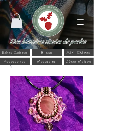
Des histoires tissées de perles
Bijoux
Mini-Chênes
Boîtes-Cadeaux
Accessoires
Mocassins
Décor Maison