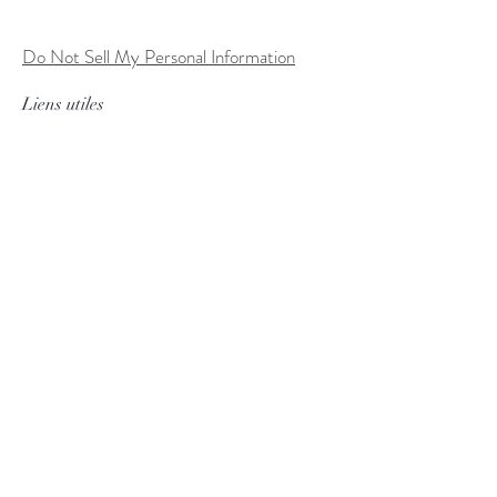
Do Not Sell My Personal Information
Liens utiles
FAQ
Expédition & retours
Politique du magasin
Conditions d'utilisation
Processus de commande personnalisée
Méthodes de paiement
Tableau des tailles
Suivez nous