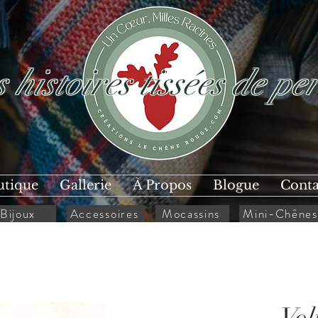
 histoires tissées de per
utique
Gallerie
À Propos
Blogue
Conta
Bijoux
Accessoires
Mocassins
Mini-Chênes
Vol