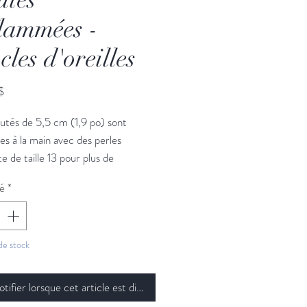
lammées -
cles d'oreilles
Prix
$
tés de 5,5 cm (1,9 po) sont 
es à la main avec des perles 
e de taille 13 pour plus de 
e. Inspiré de l'ombre feu d'un 
é
*
en soie, c'est la touche de couleur 
 pour vos tenues d'été!
de stock
tifier lorsque cet article est disponible