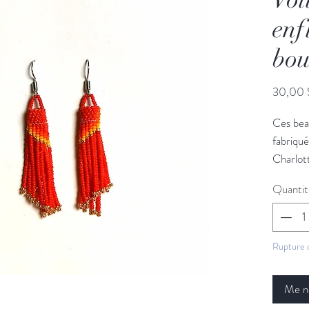
enf
bou
30,00 
Ces beau
fabriqué
Charlott
brillanc
Quantit
foulard 
parfaite
Rupture 
Me no