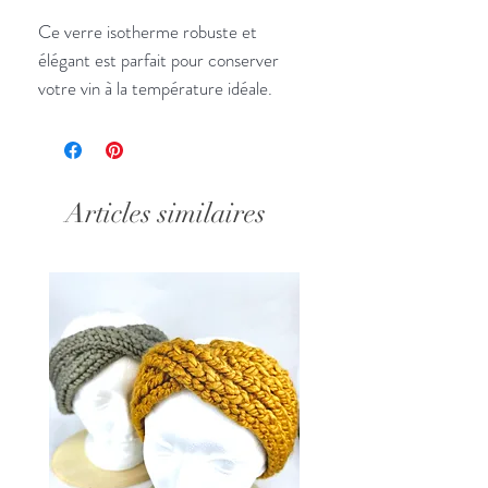
Ce verre isotherme robuste et
élégant est parfait pour conserver
votre vin à la température idéale.
Fabriqué en aluminium revêtu, léger
et durable, il est accompagné d'une
décoration en vinyle qui ne manquera
pas de faire sourire les amateurs de
Articles similaires
vin. Couvercle compris pour éviter les
gâchis!
12 oz - 322 ml