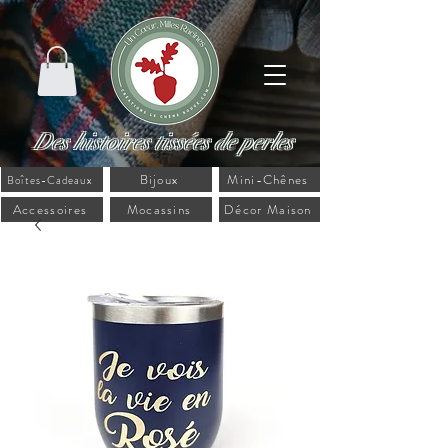
Des histoires tissées de perles
Bijoux
Mini-Chênes
Boîtes-Cadeaux
Accessoires
Mocassins
Décor Maison