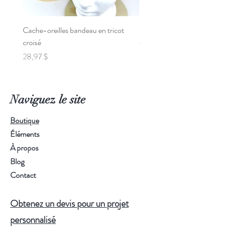
Cache-oreilles bandeau en tricot
Poncho de Voiture pour Béb
croisé
Prix
95,00 $
Prix
28,97 $
Naviguez le site
Boutique
Éléments
À propos
Blog
Contact
Obtenez un devis pour un projet
personnalisé