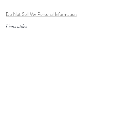
Do Not Sell My Personal Information
Liens utiles
FAQ
Expédition & retours
Politique du magasin
Conditions d'utilisation
Processus de commande personnalisée
Méthodes de paiement
Tableau des tailles
Suivez nous