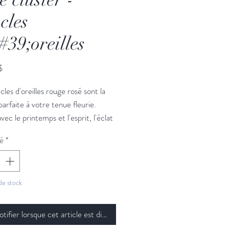
cles
39;oreilles
Prix
$
les d'oreilles rouge rosé sont la 
arfaite à votre tenue fleurie. 
ec le printemps et l'esprit, l'éclat 
oleil!
é
*
de stock
tifier lorsque cet article est disponible