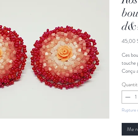
bou
d&#
45,00 
Ces bouc
touche p
Conçu av
sous le s
Quantit
Rupture 
Me no