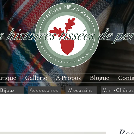
 histoires tissées de per
utique
Gallerie
À Propos
Blogue
Conta
Bijoux
Accessoires
Mocassins
Mini-Chênes
Ros