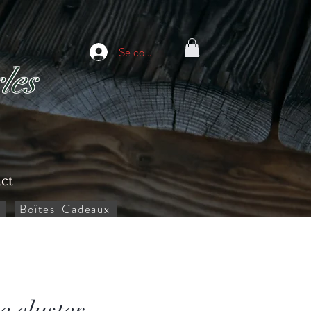
Se connecter
les
ct
Boîtes-Cadeaux
e cluster -