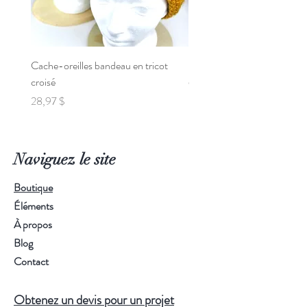
Cache-oreilles bandeau en tricot
Poncho de Voiture pour Béb
croisé
Prix
95,00 $
Prix
28,97 $
Naviguez le site
Boutique
Éléments
À propos
Blog
Contact
Obtenez un devis pour un projet