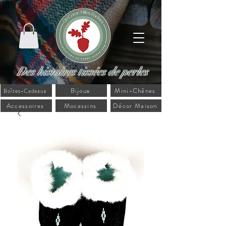
Des histoires tissées de perles
Bijoux
Mini-Chênes
Boîtes-Cadeaux
Accessoires
Mocassins
Décor Maison