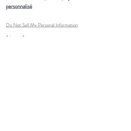
personnalisé
Do Not Sell My Personal Information
Liens utiles
FAQ
Expédition & retours
Politique du magasin
Conditions d'utilisation
Processus de commande personnalisée
Méthodes de paiement
Tableau des tailles
Suivez nous