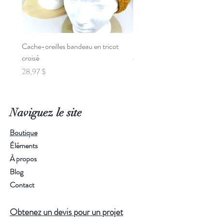
Cache-oreilles bandeau en tricot
Poncho de Voiture pour Béb
croisé
Prix
95,00 $
Prix
28,97 $
Naviguez le site
Boutique
Éléments
À propos
Blog
Contact
Obtenez un devis pour un projet