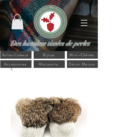
Des histoires tissées de perles
Bijoux
Mini-Chênes
Boîtes-Cadeaux
Accessoires
Mocassins
Décor Maison