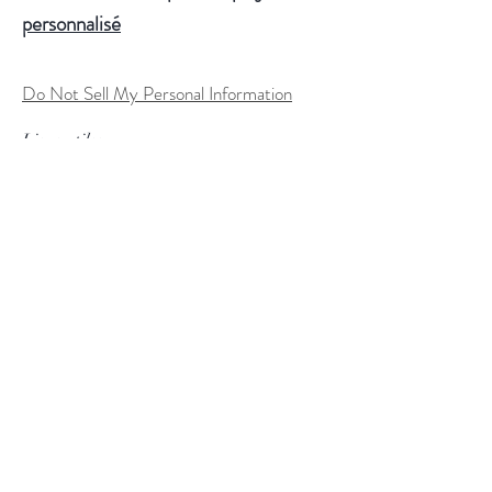
personnalisé
Do Not Sell My Personal Information
Liens utiles
FAQ
Expédition & retours
Politique du magasin
Conditions d'utilisation
Processus de commande personnalisée
Méthodes de paiement
Tableau des tailles
Suivez nous