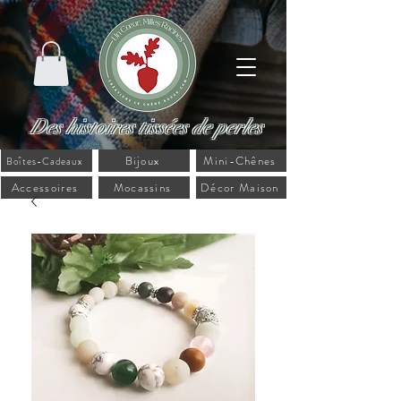
Des histoires tissées de perles
Bijoux
Mini-Chênes
Boîtes-Cadeaux
Accessoires
Mocassins
Décor Maison