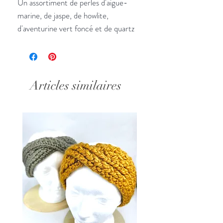
Un assortiment de perles d'aigue-
marine, de jaspe, de howlite,
d'aventurine vert foncé et de quartz
rose scintille aux côtés de rondelles
d'argent et de perles de bois vintage
dans cette composition de bracelet
diffuseur élégante. Appliquez quelques
Articles similaires
gouttes de votre parfum ou de votre
huile essentielle préféré sur la perle
volcanique (blanche, texturée) et
laissez-la absorber le parfum pendant
quelques secondes avant de mettre
votre bracelet et voilà, vous êtes prêt
pour la journée ! Ces bracelets sont
parfaits pour les peaux sensibles
réactives aux parfums ou si vous
souhaitez éviter de porter du parfum
directement sur votre peau ! Le