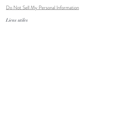
Do Not Sell My Personal Information
Liens utiles
FAQ
Expédition & retours
Politique du magasin
Conditions d'utilisation
Processus de commande personnalisée
Méthodes de paiement
Tableau des tailles
Suivez nous
Facebook