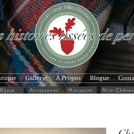
 histoires tissées de per
utique
Gallerie
À Propos
Blogue
Conta
Bijoux
Accessoires
Mocassins
Mini-Chênes
Cha