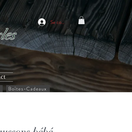
Se connecter
les
ct
Boîtes-Cadeaux
ussons bébé